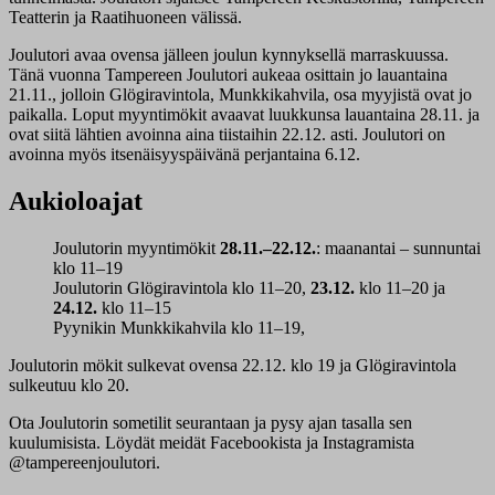
Teatterin ja Raatihuoneen välissä.
Joulutori avaa ovensa jälleen joulun kynnyksellä marraskuussa.
Tänä vuonna Tampereen Joulutori aukeaa osittain jo lauantaina
21.11., jolloin Glögiravintola, Munkkikahvila, osa myyjistä ovat jo
paikalla. Loput myyntimökit avaavat luukkunsa lauantaina 28.11. ja
ovat siitä lähtien avoinna aina tiistaihin 22.12. asti. Joulutori on
avoinna myös itsenäisyyspäivänä perjantaina 6.12.
Aukioloajat
Joulutorin myyntimökit
28.11.–22.12.
: maanantai – sunnuntai
klo 11–19
Joulutorin Glögiravintola klo 11–20,
23.12.
klo 11–20 ja
24.12.
klo 11–15
Pyynikin Munkkikahvila klo 11–19,
Joulutorin mökit sulkevat ovensa 22.12. klo 19 ja Glögiravintola
sulkeutuu klo 20.
Ota Joulutorin sometilit seurantaan ja pysy ajan tasalla sen
kuulumisista. Löydät meidät Facebookista ja Instagramista
@tampereenjoulutori.