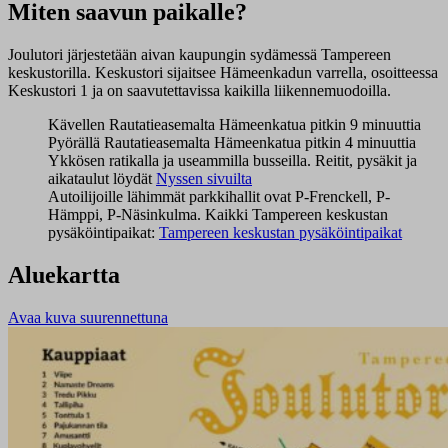
Miten saavun paikalle?
Joulutori järjestetään aivan kaupungin sydämessä Tampereen
keskustorilla. Keskustori sijaitsee Hämeenkadun varrella, osoitteessa
Keskustori 1 ja on saavutettavissa kaikilla liikennemuodoilla.
Kävellen Rautatieasemalta Hämeenkatua pitkin 9 minuuttia
Pyörällä Rautatieasemalta Hämeenkatua pitkin 4 minuuttia
Ykkösen ratikalla ja useammilla busseilla. Reitit, pysäkit ja
aikataulut löydät
Nyssen sivuilta
Autoilijoille lähimmät parkkihallit ovat P-Frenckell, P-
Hämppi, P-Näsinkulma. Kaikki Tampereen keskustan
pysäköintipaikat:
Tampereen keskustan pysäköintipaikat
Aluekartta
Avaa kuva suurennettuna