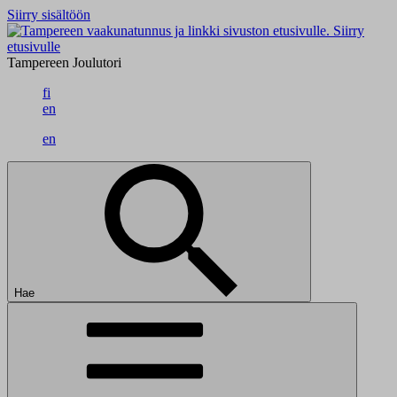
Siirry sisältöön
Siirry
etusivulle
Tampereen Joulutori
fi
en
en
Hae