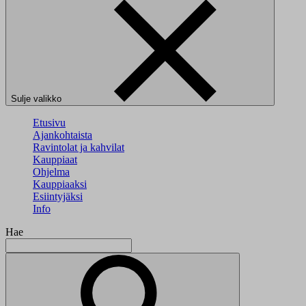
Sulje valikko
Etusivu
Ajankohtaista
Ravintolat ja kahvilat
Kauppiaat
Ohjelma
Kauppiaaksi
Esiintyjäksi
Info
Hae