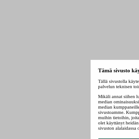
Tämä sivusto käy
Tällä sivustolla käyt
palvelun teknisen to
Mikäli annat siihen 
median ominaisuuksi
median kumppaneillem
sivustoamme. Kumppa
muihin tietoihin, joit
olet käyttänyt heidä
sivuston alalaidassa