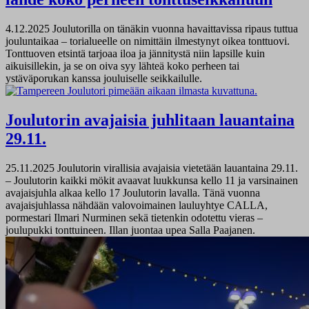
4.12.2025
Joulutorilla on tänäkin vuonna havaittavissa ripaus tuttua
jouluntaikaa – torialueelle on nimittäin ilmestynyt oikea tonttuovi.
Tonttuoven etsintä tarjoaa iloa ja jännitystä niin lapsille kuin
aikuisillekin, ja se on oiva syy lähteä koko perheen tai
ystäväporukan kanssa jouluiselle seikkailulle.
Joulutorin avajaisia juhlitaan lauantaina
29.11.
25.11.2025
Joulutorin virallisia avajaisia vietetään lauantaina 29.11.
– Joulutorin kaikki mökit avaavat luukkunsa kello 11 ja varsinainen
avajaisjuhla alkaa kello 17 Joulutorin lavalla. Tänä vuonna
avajaisjuhlassa nähdään valovoimainen lauluyhtye CALLA,
pormestari Ilmari Nurminen sekä tietenkin odotettu vieras –
joulupukki tonttuineen. Illan juontaa upea Salla Paajanen.