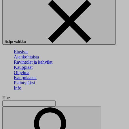
Sulje valikko
Etusivu
Ajankohtaista
Ravintolat ja kahvilat
Kauppiaat
Ohjelma
Kauppiaaksi
Esiintyjäksi
Info
Hae